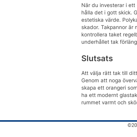
När du investerar i ett
hålla det i gott skick
estetiska värde. Polyk
skador. Takpannor är m
kontrollera taket regelb
underhållet tak förlän
Slutsats
Att välja rätt tak till
Genom att noga överväg
skapa ett orangeri som
ha ett modernt glastak
rummet varmt och skönt
©202