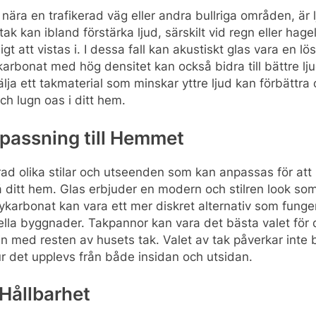
 nära en trafikerad väg eller andra bullriga områden, är l
tak kan ibland förstärka ljud, särskilt vid regn eller hagel
 att vistas i. I dessa fall kan akustiskt glas vara en lös
ykarbonat med hög densitet kan också bidra till bättre lj
lja ett takmaterial som minskar yttre ljud kan förbättra
h lugn oas i ditt hem.
npassning till Hemmet
 rad olika stilar och utseenden som kan anpassas för at
på ditt hem. Glas erbjuder en modern och stilren look s
lykarbonat kan vara ett mer diskret alternativ som fun
lla byggnader. Takpannor kan vara det bästa valet för d
in med resten av husets tak. Valet av tak påverkar inte 
r det upplevs från både insidan och utsidan.
Hållbarhet