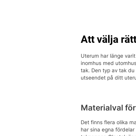
Skip
to
content
Pop
Att välja rä
Uterum har länge varit 
inomhus med utomhus.
tak. Den typ av tak du
utseendet på ditt ute
Materialval fö
Det finns flera olika ma
har sina egna fördelar