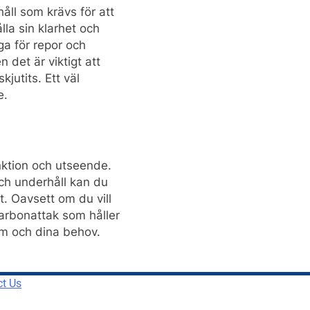
håll som krävs för att
lla sin klarhet och
ga för repor och
 det är viktigt att
kjutits. Ett väl
e.
funktion och utseende.
och underhåll kan du
t. Oavsett om du vill
karbonattak som håller
em och dina behov.
ct Us