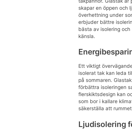
takpannor. Glastak är 
skapar en öppen och lj
överhettning under som
erbjuder bättre isoler
bästa av isolering och
känsla.
Energibesparin
Ett viktigt övervägande
isolerat tak kan leda t
på sommaren. Glastak m
förbättra isoleringen 
flerskiktsdesign kan 
som bor i kallare klima
säkerställa att rummet
Ljudisolering 