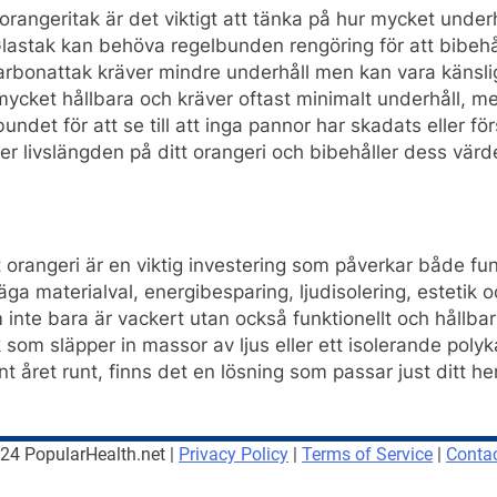
 orangeritak är det viktigt att tänka på hur mycket under
. Glastak kan behöva regelbunden rengöring för att bibehå
arbonattak kräver mindre underhåll men kan vara känsli
ycket hållbara och kräver oftast minimalt underhåll, men
undet för att se till att inga pannor har skadats eller förs
ger livslängden på ditt orangeri och bibehåller dess värd
 ditt orangeri är en viktig investering som påverkar både 
a materialval, energibesparing, ljudisolering, estetik 
 inte bara är vackert utan också funktionellt och hållbar
 som släpper in massor av ljus eller ett isolerande poly
 året runt, finns det en lösning som passar just ditt h
4 PopularHealth.net |
Privacy Policy
|
Terms of Service
|
Conta