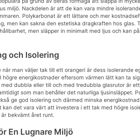
populära på grund av deras förmåga att släppa in mycket n
us miljö. Nackdelen är att de kan vara mindre isoleran
maren. Polykarbonat är ett lättare och mer kostnadseff
ing, men kan sakna den estetiska dragkraften hos glas.
 hållbarhet, men släpper in minimalt med ljus och kan p
g och Isolering
 när man väljer tak till ett orangeri är dess isolerande e
ill högre energikostnader eftersom värmen lätt kan ta sig
ed dubbla eller till och med tredubbla glasrutor är ett 
samtidigt som man behåller det naturliga ljusinsläppet.
också ge god isolering och därmed minska energikostnad
t kan det vara värt att investera i ett tak med högre isol
 är bekvämt året runt.
för En Lugnare Miljö