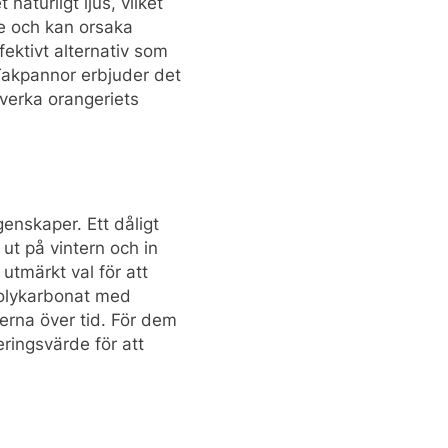
aturligt ljus, vilket
de och kan orsaka
ektivt alternativ som
 Takpannor erbjuder det
åverka orangeriets
genskaper. Ett dåligt
 ut på vintern och in
utmärkt val för att
 Polykarbonat med
erna över tid. För dem
eringsvärde för att