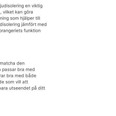
judisolering en viktig
, vilket kan göra
ning som hjälper till
udisolering jämfört med
 orangeriets funktion
t matcha den
om passar bra med
gerar bra med både
e som vill att
bara utseendet på ditt