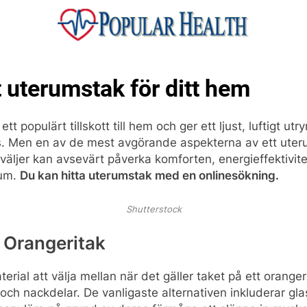
ular Health
tt uterumstak för ditt hem
ett populärt tillskott till hem och ger ett ljust, luftigt 
 Men en av de mest avgörande aspekterna av ett uter
 väljer kan avsevärt påverka komforten, energieffektivit
rum.
Du kan hitta uterumstak med en onlinesökning.
Shutterstock
r Orangeritak
terial att välja mellan när det gäller taket på ett oranger
 och nackdelar. De vanligaste alternativen inkluderar gl