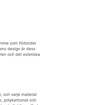
utrymme som förbinder
ums design är dess
eten och det estetiska
i, och varje material
as, polykarbonat och