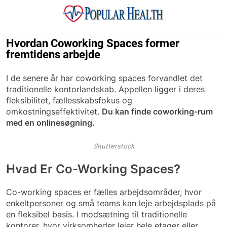
Skip
to
content
Popular Health
Hvordan Coworking Spaces former
fremtidens arbejde
I de senere år har coworking spaces forvandlet det
traditionelle kontorlandskab. Appellen ligger i deres
fleksibilitet, fællesskabsfokus og
omkostningseffektivitet.
Du kan finde coworking-rum
med en onlinesøgning.
Shutterstock
Hvad Er Co-Working Spaces?
Co-working spaces er fælles arbejdsområder, hvor
enkeltpersoner og små teams kan leje arbejdsplads på
en fleksibel basis. I modsætning til traditionelle
kontorer, hvor virksomheder lejer hele etager eller