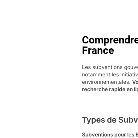
Skip
to
content
Pop
Comprendre
France
Les subventions gouve
notamment les initiat
environnementales.
Vo
recherche rapide en li
Types de Subv
Subventions pour les 