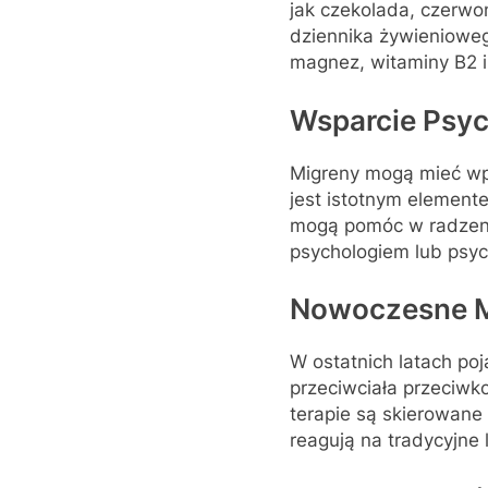
jak czekolada, czerwo
dziennika żywienioweg
magnez, witaminy B2 i
Wsparcie Psy
Migreny mogą mieć wpł
jest istotnym element
mogą pomóc w radzeniu
psychologiem lub psyc
Nowoczesne M
W ostatnich latach poj
przeciwciała przeciw
terapie są skierowane 
reagują na tradycyjne 