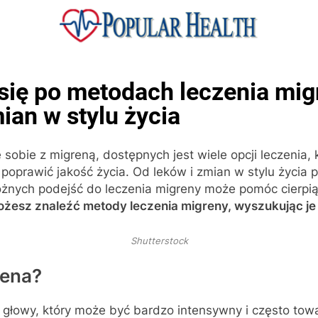
ular Health
się po metodach leczenia mig
ian w stylu życia
e sobie z migreną, dostępnych jest wiele opcji leczenia,
poprawić jakość życia. Od leków i zmian w stylu życia 
różnych podejść do leczenia migreny może pomóc cierpią
żesz znaleźć metody leczenia migreny, wyszukując je 
Shutterstock
rena?
u głowy, który może być bardzo intensywny i często to