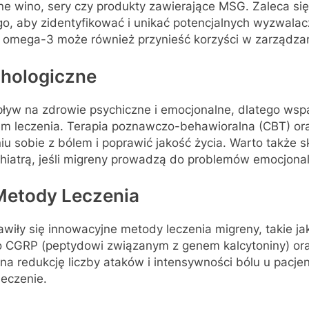
ne wino, sery czy produkty zawierające MSG. Zaleca si
o, aby zidentyfikować i unikać potencjalnych wyzwalac
 omega-3 może również przynieść korzyści w zarządza
chologiczne
yw na zdrowie psychiczne i emocjonalne, dlatego wspa
em leczenia. Terapia poznawczo-behawioralna (CBT) ora
 sobie z bólem i poprawić jakość życia. Warto także s
hiatrą, jeśli migreny prowadzą do problemów emocjonal
etody Leczenia
awiły się innowacyjne metody leczenia migreny, takie j
ko CGRP (peptydowi związanym z genem kalcytoniny) or
na redukcję liczby ataków i intensywności bólu u pacjen
leczenie.