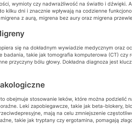
ności, wymioty czy nadwrażliwość na światło i dźwięki. 
do kilku dni i znacznie wpływają na codzienne funkcjono
 migrena z aurą, migrena bez aury oraz migrena przewle
igreny
opiera się na dokładnym wywiadzie medycznym oraz oc
e badania, takie jak tomografia komputerowa (CT) czy
inne przyczyny bólu głowy. Dokładna diagnoza jest klu
akologiczne
to obejmuje stosowanie leków, które można podzielić na
doraźne. Leki zapobiegawcze, takie jak beta-blokery, b
rzeciwdepresyjne, mają na celu zmniejszenie częstotli
źne, takie jak tryptany czy ergotamina, pomagają złago