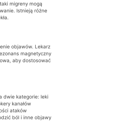
Ataki migreny mogą
wanie. Istnieją różne
kła.
enie objawów. Lekarz
 rezonans magnetyczny
czowa, aby dostosować
 dwie kategorie: leki
lokery kanałów
wości ataków
dzić ból i inne objawy