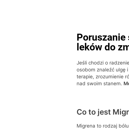
Skip
to
content
Pop
Poruszanie 
leków do zm
Jeśli chodzi o radzeni
osobom znaleźć ulgę i 
terapie, zrozumienie 
nad swoim stanem.
Mo
Co to jest Mig
Migrena to rodzaj ból