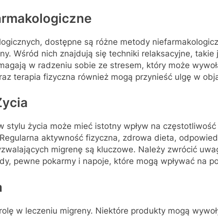
armakologiczne
logicznych, dostępne są różne metody niefarmakologic
y. Wśród nich znajdują się techniki relaksacyjne, takie
magają w radzeniu sobie ze stresem, który może wywoł
az terapia fizyczna również mogą przynieść ulgę w o
Życia
stylu życia może mieć istotny wpływ na częstotliwość
egularna aktywność fizyczna, zdrowa dieta, odpowiedn
zwalających migrenę są kluczowe. Należy zwrócić uwag
ody, pewne pokarmy i napoje, które mogą wpływać na po
a
olę w leczeniu migreny. Niektóre produkty mogą wywoł