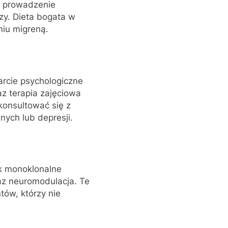
ę prowadzenie
zy. Dieta bogata w
niu migreną.
rcie psychologiczne
z terapia zajęciowa
konsultować się z
nych lub depresji.
ak monoklonalne
az neuromodulacja. Te
tów, którzy nie