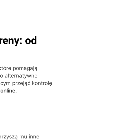
reny: od
 które pomagają
po alternatywne
cym przejąć kontrolę
online.
warzyszą mu inne