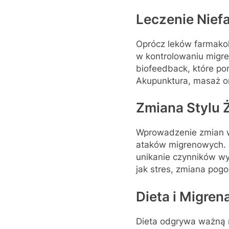
Leczenie Nief
Oprócz leków farmako
w kontrolowaniu migren
biofeedback, które po
Akupunktura, masaż or
Zmiana Stylu 
Wprowadzenie zmian w 
ataków migrenowych. R
unikanie czynników wy
jak stres, zmiana pog
Dieta i Migren
Dieta odgrywa ważną r