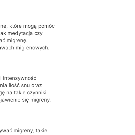
zne, które mogą pomóc
 jak medytacja czy
ać migrenę.
bjawach migrenowych.
 i intensywność
ia ilość snu oraz
ę na takie czynniki
jawienie się migreny.
ywać migreny, takie