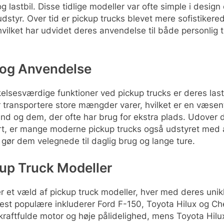
g lastbil. Disse tidlige modeller var ofte simple i design 
udstyr. Over tid er pickup trucks blevet mere sofistiker
hvilket har udvidet deres anvendelse til både personlig 
t og Anvendelse
lsesværdige funktioner ved pickup trucks er deres la
r transportere store mængder varer, hvilket er en væsentl
 og dem, der ofte har brug for ekstra plads. Udover d
ort, er mange moderne pickup trucks også udstyret med 
 gør dem velegnede til daglig brug og lange ture.
up Truck Modeller
 et væld af pickup truck modeller, hver med deres unik
est populære inkluderer Ford F-150, Toyota Hilux og Che
 kraftfulde motor og høje pålidelighed, mens Toyota Hilux