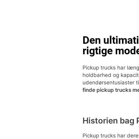
Skip
to
content
Pop
Den ultimat
rigtige mode
Pickup trucks har læng
holdbarhed og kapacite
udendørsentusiaster ti
finde pickup trucks m
Historien bag
Pickup trucks har dere