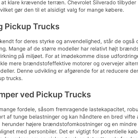
 at klare krævende terræn. Chevrolet Silverado tilbyde
ilket gør den til et alsidigt valg for mange købere.
g Pickup Trucks
kendt for deres styrke og anvendelighed, står de også o
ning. Mange af de større modeller har relativt højt brænd
irkning på miljøet. For at imødekomme disse udfordring
kle mere brændstofeffektive motorer og overvejer altern
deller. Denne udvikling er afgørende for at reducere d
up trucks.
emper ved Pickup Trucks
r mange fordele, såsom fremragende lastekapacitet, rob
port af tunge belastninger og kan håndtere en bred vifte
, herunder højere brændstofomkostninger og en mindre
gnet med personbiler. Det er vigtigt for potentielle kø