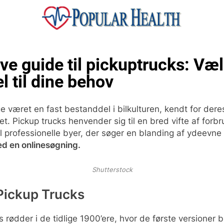
ular Health
ive guide til pickuptrucks: Væ
l til dine behov
e været en fast bestanddel i bilkulturen, kendt for dere
t. Pickup trucks henvender sig til en bred vifte af forbr
l professionelle byer, der søger en blanding af ydeevne
ed en onlinesøgning.
Shutterstock
 Pickup Trucks
s rødder i de tidlige 1900’ere, hvor de første versioner