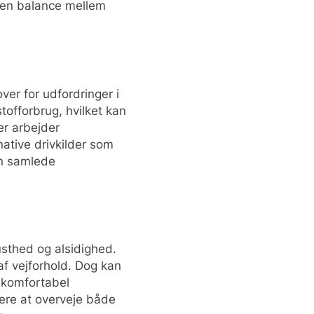
r en balance mellem
ver for udfordringer i
stofforbrug, hvilket kan
er arbejder
ative drivkilder som
en samlede
usthed og alsidighed.
 af vejforhold. Dog kan
 komfortabel
bere at overveje både