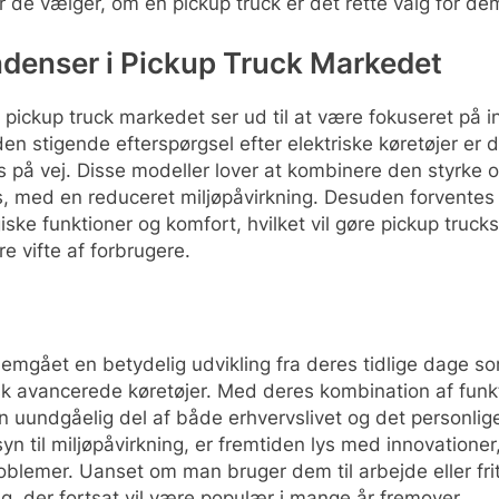
r de vælger, om en pickup truck er det rette valg for de
ndenser i Pickup Truck Markedet
 pickup truck markedet ser ud til at være fokuseret på 
 stigende efterspørgsel efter elektriske køretøjer er 
s på vej. Disse modeller lover at kombinere den styrke og
ks, med en reduceret miljøpåvirkning. Desuden forventes 
giske funktioner og komfort, hvilket vil gøre pickup truc
re vifte af forbrugere.
nemgået en betydelig udvikling fra deres tidlige dage s
sk avancerede køretøjer. Med deres kombination af funkt
n uundgåelig del af både erhvervslivet og det personlige
n til miljøpåvirkning, er fremtiden lys med innovationer
emer. Uanset om man bruger dem til arbejde eller friti
ng, der fortsat vil være populær i mange år fremover.