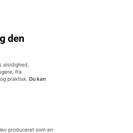
lg den
s alsidighed,
ugere, fra
 og praktisk.
Du kan
 blev produceret som en