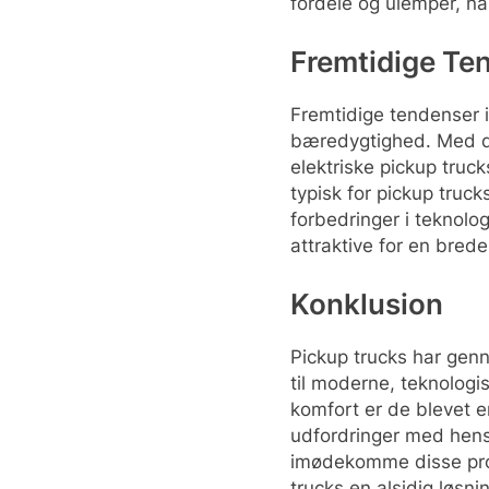
fordele og ulemper, nå
Fremtidige Te
Fremtidige tendenser i
bæredygtighed. Med den
elektriske pickup truck
typisk for pickup truc
forbedringer i teknolo
attraktive for en brede
Konklusion
Pickup trucks har gen
til moderne, teknologi
komfort er de blevet e
udfordringer med hensy
imødekomme disse probl
trucks en alsidig løsni