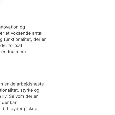
m.
innovation og
der et voksende antal
 funktionalitet, der er
der fortsat
ks endnu mere
om enkle arbejdsheste
ionalitet, styrke og
 liv. Selvom der er
, der kan
d, tilbyder pickup