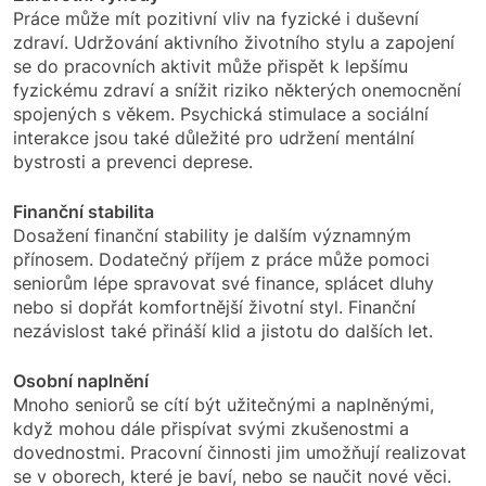
Práce může mít pozitivní vliv na fyzické i duševní
zdraví. Udržování aktivního životního stylu a zapojení
se do pracovních aktivit může přispět k lepšímu
fyzickému zdraví a snížit riziko některých onemocnění
spojených s věkem. Psychická stimulace a sociální
interakce jsou také důležité pro udržení mentální
bystrosti a prevenci deprese.
Finanční stabilita
Dosažení finanční stability je dalším významným
přínosem. Dodatečný příjem z práce může pomoci
seniorům lépe spravovat své finance, splácet dluhy
nebo si dopřát komfortnější životní styl. Finanční
nezávislost také přináší klid a jistotu do dalších let.
Osobní naplnění
Mnoho seniorů se cítí být užitečnými a naplněnými,
když mohou dále přispívat svými zkušenostmi a
dovednostmi. Pracovní činnosti jim umožňují realizovat
se v oborech, které je baví, nebo se naučit nové věci.