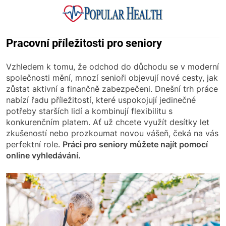
Skip
to
content
Popular Health
Pracovní příležitosti pro seniory
Vzhledem k tomu, že odchod do důchodu se v moderní
společnosti mění, mnozí senioři objevují nové cesty, jak
zůstat aktivní a finančně zabezpečeni. Dnešní trh práce
nabízí řadu příležitostí, které uspokojují jedinečné
potřeby starších lidí a kombinují flexibilitu s
konkurenčním platem. Ať už chcete využít desítky let
zkušeností nebo prozkoumat novou vášeň, čeká na vás
perfektní role.
Práci pro seniory můžete najít pomocí
online vyhledávání.