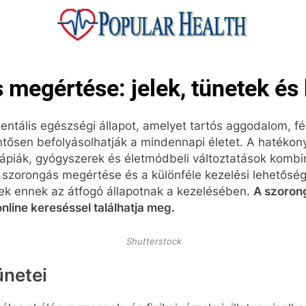
ular Health
 megértése: jelek, tünetek és
entális egészségi állapot, amelyet tartós aggodalom, f
entősen befolyásolhatják a mindennapi életet. A hatékon
rápiák, gyógyszerek és életmódbeli változtatások kombi
 szorongás megértése és a különféle kezelési lehetőség
ek ennek az átfogó állapotnak a kezelésében.
A szoron
nline kereséssel találhatja meg.
Shutterstock
ünetei