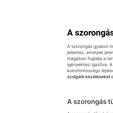
Skip
to
content
Pop
A szorongás
A szorongás gyakori m
jellemez, amelyek jel
magában foglalja a te
igényekhez igazítva. A
kulcsfontosságú lépés
szolgáló kezeléseket o
A szorongás t