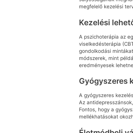
megfelelő kezelési ter
Kezelési lehe
A pszichoterápia az e
viselkedésterápia (CBT
gondolkodási mintákat
módszerek, mint példáu
eredményesek lehetne
Gyógyszeres k
A gyógyszeres kezelés
Az antidepresszánsok,
Fontos, hogy a gyógysz
mellékhatásokat okozh
Életmódbeli v