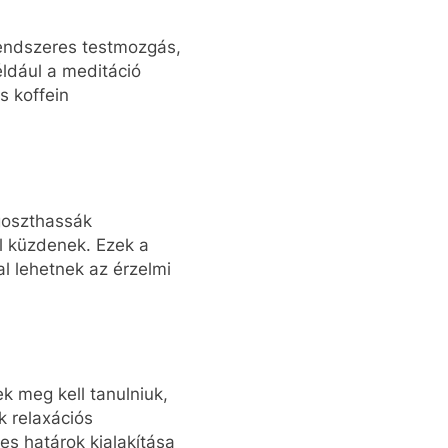
rendszeres testmozgás,
éldául a meditáció
s koffein
goszthassák
l küzdenek. Ezek a
l lehetnek az érzelmi
 meg kell tanulniuk,
k relaxációs
es határok kialakítása