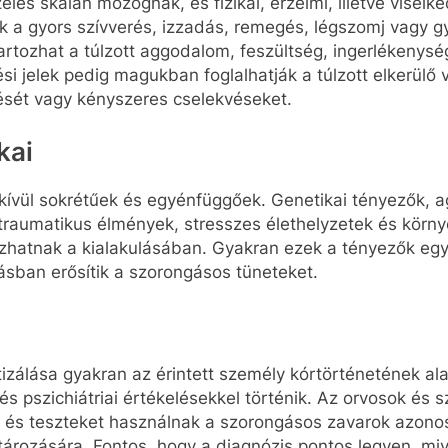
les skálán mozognak, és fizikai, érzelmi, illetve viselked
nek a gyors szívverés, izzadás, remegés, légszomj vagy
artozhat a túlzott aggodalom, feszültség, ingerlékenys
i jelek pedig magukban foglalhatják a túlzott elkerülő 
lését vagy kényszeres cselekvéseket.
kai
kívül sokrétűek és egyénfüggőek. Genetikai tényezők, a
traumatikus élmények, stresszes élethelyzetek és körny
szhatnak a kialakulásában. Gyakran ezek a tényezők egy
sban erősítik a szorongásos tüneteket.
izálása gyakran az érintett személy kórtörténetének al
 és pszichiátriai értékelésekkel történik. Az orvosok és
 és teszteket használnak a szorongásos zavarok azonos
rozására. Fontos, hogy a diagnózis pontos legyen, mive