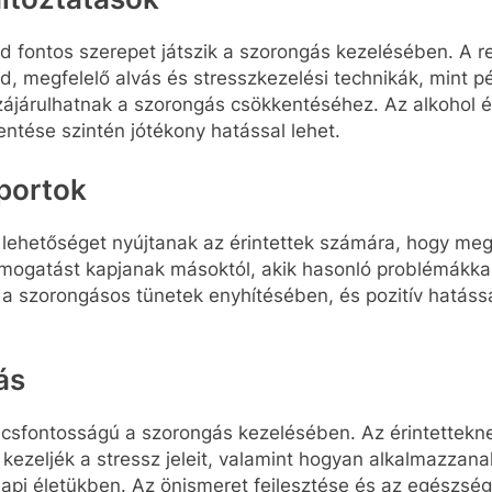
 fontos szerepet játszik a szorongás kezelésében. A 
d, megfelelő alvás és stresszkezelési technikák, mint p
zájárulhatnak a szorongás csökkentéséhez. Az alkohol é
ntése szintén jótékony hatással lehet.
portok
lehetőséget nyújtanak az érintettek számára, hogy me
támogatást kapjanak másoktól, akik hasonló problémákka
 a szorongásos tünetek enyhítésében, és pozitív hatássa
ás
sfontosságú a szorongás kezelésében. Az érintetteknek
 kezeljék a stressz jeleit, valamint hogyan alkalmazzana
api életükben. Az önismeret fejlesztése és az egészség