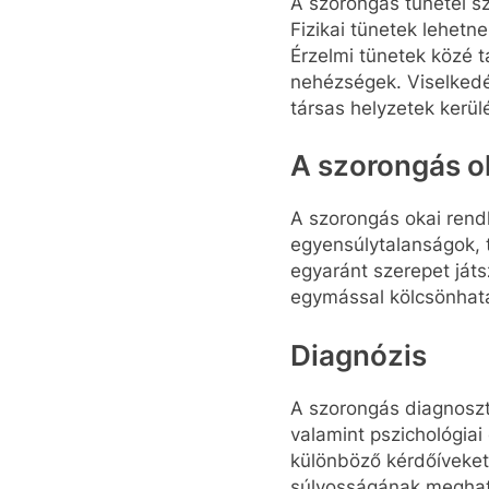
A szorongás tünetei szé
Fizikai tünetek lehet
Érzelmi tünetek közé t
nehézségek. Viselkedés
társas helyzetek kerü
A szorongás o
A szorongás okai rend
egyensúlytalanságok, 
egyaránt szerepet ját
egymással kölcsönhatá
Diagnózis
A szorongás diagnoszt
valamint pszichológiai
különböző kérdőíveket
súlyosságának meghatá