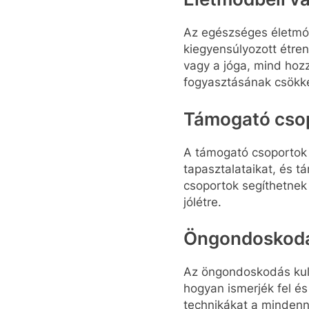
Az egészséges életmód
kiegyensúlyozott étren
vagy a jóga, mind hoz
fogyasztásának csökke
Támogató cso
A támogató csoportok 
tapasztalataikat, és 
csoportok segíthetnek
jólétre.
Öngondoskod
Az öngondoskodás kulc
hogyan ismerjék fel és
technikákat a mindenn