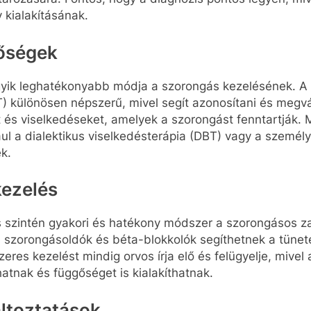
v kialakításának.
tőségek
gyik leghatékonyabb módja a szorongás kezelésének. A 
) különösen népszerű, mivel segít azonosítani és megvá
 és viselkedéseket, amelyek a szorongást fenntartják. 
l a dialektikus viselkedésterápia (DBT) vagy a személy
k.
ezelés
 szintén gyakori és hatékony módszer a szorongásos z
 szorongásoldók és béta-blokkolók segíthetnek a tünet
eres kezelést mindig orvos írja elő és felügyelje, mivel
atnak és függőséget is kialakíthatnak.
áltoztatások