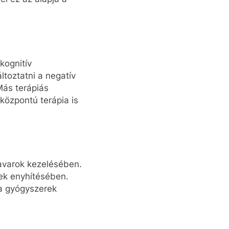
kognitív
ltoztatni a negatív
Más terápiás
központú terápia is
avarok kezelésében.
ek enyhítésében.
 a gyógyszerek