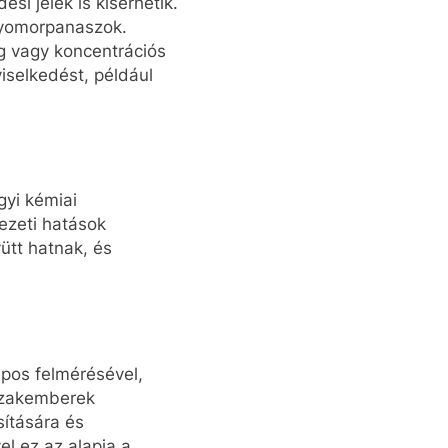
ési jelek is kísérhetik.
 gyomorpanaszok.
ég vagy koncentrációs
viselkedést, például
gyi kémiai
ezeti hatások
ütt hatnak, és
apos felmérésével,
 szakemberek
ítására és
l ez az alapja a