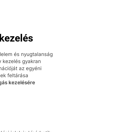
 kezelés
élelem és nyugtalanság
y kezelés gyakran
nációját az egyéni
ek feltárása
gás kezelésére