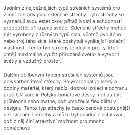
Jedním z nejběžnějších typů střešních systémů pro
zimní zahrady jsou skleněné střechy. Tyto střechy se
vyznačují svou estetickou přitažlivostí a schopností
propouštět přirozené světlo. Skleněné střechy mohou
být vyrobeny z různých typů skla, včetně dvojitého
nebo trojitého skla, které poskytují vynikající izolační
vlastnosti. Tento typ střechy je ideální pro ty, kteří
chtějí maximálně využít přirozené světlo a vytvořit
světlý a vzdušný prostor.
Dalším oblíbeným typem střešních systémů jsou
polykarbonátové střechy. Polykarbonát je lehký a
odolný materiál, který nabízí dobrou izolaci a ochranu
proti UV záření. Polykarbonátové desky mohou být
průhledné nebo matné, což umožňuje flexibilitu v
designu. Tento typ střechy je často cenově dostupnější
než skleněné střechy a může být snadněji instalován,
což z něj činí atraktivní možnost pro mnoho
domácností.