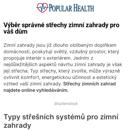
Skip
to
content
Popular Health
Výběr správné střechy zimní zahrady pro
váš dům
Zimní zahrady jsou již dlouho oblíbeným doplňkem
domácností, poskytují světlý, vzdušný prostor, který
propojuje interiér s exteriérem. Jedním z
nejdůležitějších aspektů návrhu zimní zahrady je však
její střecha. Typ střechy, který zvolíte, může výrazně
ovlivnit komfort, energetickou účinnost a estetický
vzhled vaší zimní zahrady.
Střechy zimních zahrad
najdete online vyhledáváním.
Shutterstock
Typy střešních systémů pro zimní
zahrady