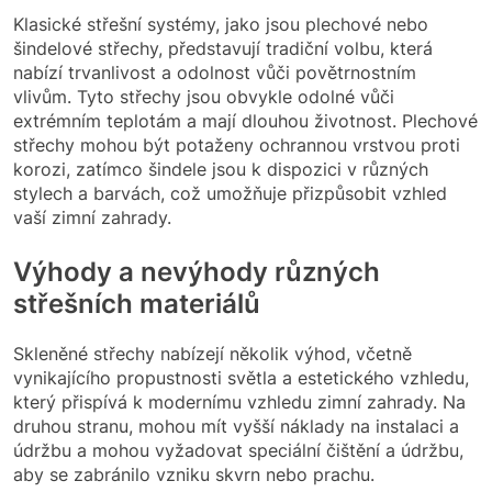
Klasické střešní systémy, jako jsou plechové nebo
šindelové střechy, představují tradiční volbu, která
nabízí trvanlivost a odolnost vůči povětrnostním
vlivům. Tyto střechy jsou obvykle odolné vůči
extrémním teplotám a mají dlouhou životnost. Plechové
střechy mohou být potaženy ochrannou vrstvou proti
korozi, zatímco šindele jsou k dispozici v různých
stylech a barvách, což umožňuje přizpůsobit vzhled
vaší zimní zahrady.
Výhody a nevýhody různých
střešních materiálů
Skleněné střechy nabízejí několik výhod, včetně
vynikajícího propustnosti světla a estetického vzhledu,
který přispívá k modernímu vzhledu zimní zahrady. Na
druhou stranu, mohou mít vyšší náklady na instalaci a
údržbu a mohou vyžadovat speciální čištění a údržbu,
aby se zabránilo vzniku skvrn nebo prachu.