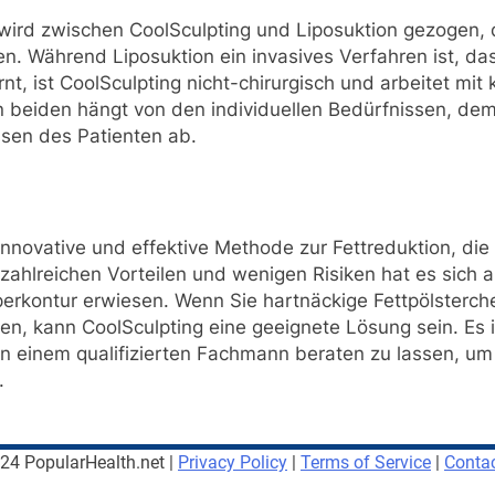
h wird zwischen CoolSculpting und Liposuktion gezogen
en. Während Liposuktion ein invasives Verfahren ist, da
t, ist CoolSculpting nicht-chirurgisch und arbeitet mit k
 beiden hängt von den individuellen Bedürfnissen, de
sen des Patienten ab.
 innovative und effektive Methode zur Fettreduktion, di
ahlreichen Vorteilen und wenigen Risiken hat es sich al
erkontur erwiesen. Wenn Sie hartnäckige Fettpölsterch
en, kann CoolSculpting eine geeignete Lösung sein. Es i
n einem qualifizierten Fachmann beraten zu lassen, um
.
4 PopularHealth.net |
Privacy Policy
|
Terms of Service
|
Conta