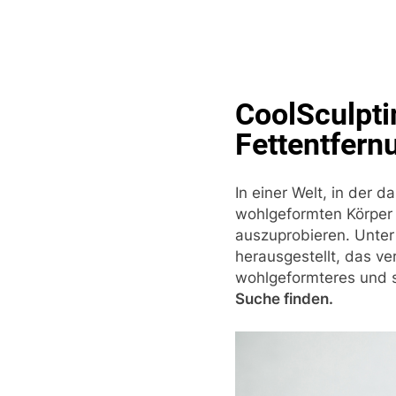
Skip
to
content
Pop
CoolSculpti
Fettentfernu
In einer Welt, in der 
wohlgeformten Körper
auszuprobieren. Unter 
herausgestellt, das ve
wohlgeformteres und s
Suche finden.