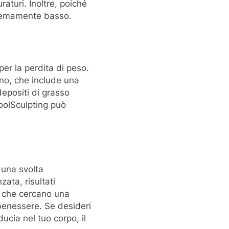
raturi. Inoltre, poiché
stremamente basso.
a
er la perdita di peso.
ano, che include una
depositi di grasso
 CoolSculpting può
 una svolta
zata, risultati
o che cercano una
 benessere. Se desideri
ucia nel tuo corpo, il