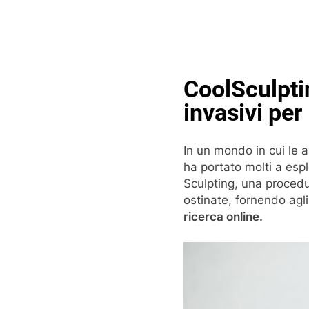
Skip
to
content
Pop
CoolSculptin
invasivi per
In un mondo in cui le a
ha portato molti a esp
Sculpting, una procedu
ostinate, fornendo agli
ricerca online.