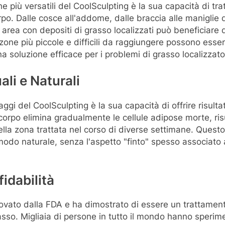
he più versatili del CoolSculpting è la sua capacità di tr
o. Dalle cosce all'addome, dalle braccia alle maniglie 
 area con depositi di grasso localizzati può beneficiare 
zone più piccole e difficili da raggiungere possono esser
a soluzione efficace per i problemi di grasso localizzato
ali e Naturali
ggi del CoolSculpting è la sua capacità di offrire risultat
l corpo elimina gradualmente le cellule adipose morte, ri
ella zona trattata nel corso di diverse settimane. Quest
n modo naturale, senza l'aspetto "finto" spesso associato a
idabilità
rovato dalla FDA e ha dimostrato di essere un trattament
asso. Migliaia di persone in tutto il mondo hanno sperime