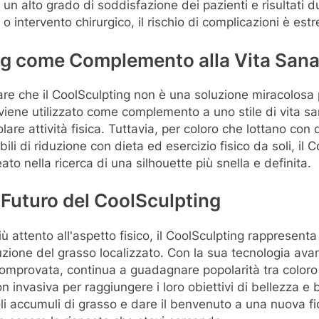
un alto grado di soddisfazione dei pazienti e risultati du
 o intervento chirurgico, il rischio di complicazioni è e
ing come Complemento alla Vita San
are che il CoolSculpting non è una soluzione miracolosa p
viene utilizzato come complemento a uno stile di vita s
olare attività fisica. Tuttavia, per coloro che lottano con 
bili di riduzione con dieta ed esercizio fisico da soli, il
ato nella ricerca di una silhouette più snella e definita.
l Futuro del CoolSculpting
 attento all'aspetto fisico, il CoolSculpting rappresenta
duzione del grasso localizzato. Con la sua tecnologia avan
 comprovata, continua a guadagnare popolarità tra color
n invasiva per raggiungere i loro obiettivi di bellezza e
oli accumuli di grasso e dare il benvenuto a una nuova fid