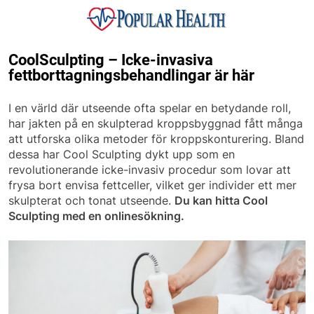
Skip
to
content
Popular Health
CoolSculpting – Icke-invasiva
fettborttagningsbehandlingar är här
I en värld där utseende ofta spelar en betydande roll,
har jakten på en skulpterad kroppsbyggnad fått många
att utforska olika metoder för kroppskonturering. Bland
dessa har Cool Sculpting dykt upp som en
revolutionerande icke-invasiv procedur som lovar att
frysa bort envisa fettceller, vilket ger individer ett mer
skulpterat och tonat utseende.
Du kan hitta Cool
Sculpting med en onlinesökning.