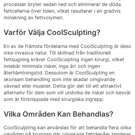
processer bryter sedan ned och eliminerar de döda
fettcellerna över tiden, vilket resulterar i en gradvis
minskning av fettvolymen.
Varför Välja CoolSculpting?
En av de främsta fördelarna med CoolSculpting är dess
icke-invasiva natur. Till skillnad från traditionell
fettsugning kräver CoolSculpting ingen kirurgi, vilket
innebär minimala risker, inga ärr och ingen
återhämtningstid. Dessutom är CoolSculpting en
skonsam behandling som inte skadar omgivande
vävnad eller muskler. Detta gör det till ett attraktivt
alternativ för dem som vill undvika de risker och besvär
som är förknippade med kirurgiska ingrepp.
Vilka Områden Kan Behandlas?
CoolSculpting kan användas för att behandla flera olika
områden på kroppen där oönskade fettdepåer tenderar