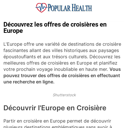
Skip
to
content
Popular Health
Découvrez les offres de croisières en
Europe
L'Europe offre une variété de destinations de croisière
fascinantes allant des villes historiques aux paysages
époustouflants et aux trésors culturels. Découvrez les
meilleures offres de croisières en Europe et planifiez
votre prochain voyage inoubliable en haute mer.
Vous
pouvez trouver des offres de croisières en effectuant
une recherche en ligne.
Shutterstock
Découvrir l'Europe en Croisière
Partir en croisière en Europe permet de découvrir
plusieurs destinations emblématiques sans avoir à