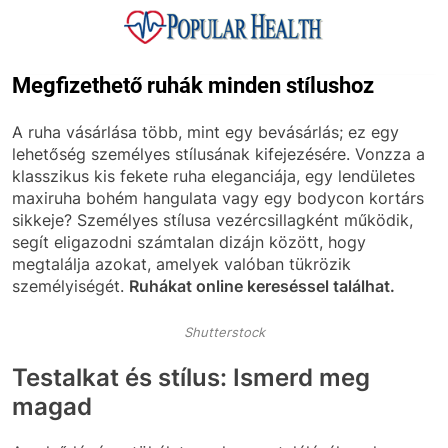
Skip
to
content
Popular Health
Megfizethető ruhák minden stílushoz
A ruha vásárlása több, mint egy bevásárlás; ez egy
lehetőség személyes stílusának kifejezésére. Vonzza a
klasszikus kis fekete ruha eleganciája, egy lendületes
maxiruha bohém hangulata vagy egy bodycon kortárs
sikkeje? Személyes stílusa vezércsillagként működik,
segít eligazodni számtalan dizájn között, hogy
megtalálja azokat, amelyek valóban tükrözik
személyiségét.
Ruhákat online kereséssel találhat.
Shutterstock
Testalkat és stílus: Ismerd meg
magad