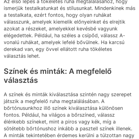
Az első lépés a tökéletes ruha megtalálásához, hogy
ismerjük testalkatunkat és stílusunkat. Mindenkinek más
a testalkata, ezért fontos, hogy olyan ruhákat
válasszunk, amelyek kiemelik előnyeinket és elrejtik
azokat a részeket, amelyekkel kevésbé vagyunk
elégedettek. Például, ha széles a csípőd, válassz A-
vonalú ruhákat, amelyek lefelé bővülnek. Ha karcsú
derekad van, egy övvel ellátott ruha tökéletes
választás lehet.
Színek és minták: A megfelelő
választás
A színek és minták kiválasztása szintén nagy szerepet
játszik a megfelelő ruha megtalálásában. A
bőrtónusunkhoz illő színek kiválasztása különösen
fontos. Például, ha világos a bőrszíned, válassz
élénkebb színeket, mint a piros vagy kék, míg a
sötétebb bőrtónushoz inkább a pasztell színek illenek.
A minták tekintetében érdemes kerülni a túlzottan nagy