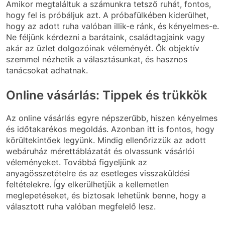
Amikor megtaláltuk a számunkra tetsző ruhát, fontos,
hogy fel is próbáljuk azt. A próbafülkében kiderülhet,
hogy az adott ruha valóban illik-e ránk, és kényelmes-e.
Ne féljünk kérdezni a barátaink, családtagjaink vagy
akár az üzlet dolgozóinak véleményét. Ők objektív
szemmel nézhetik a választásunkat, és hasznos
tanácsokat adhatnak.
Online vásárlás: Tippek és trükkök
Az online vásárlás egyre népszerűbb, hiszen kényelmes
és időtakarékos megoldás. Azonban itt is fontos, hogy
körültekintőek legyünk. Mindig ellenőrizzük az adott
webáruház mérettáblázatát és olvassunk vásárlói
véleményeket. Továbbá figyeljünk az
anyagösszetételre és az esetleges visszaküldési
feltételekre. Így elkerülhetjük a kellemetlen
meglepetéseket, és biztosak lehetünk benne, hogy a
választott ruha valóban megfelelő lesz.