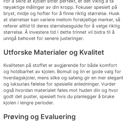
For å sikre at kjolen sitter perfekt, er det viktig å ta
nøyaktige målinger av din kropp. Fokuser spesielt på
bryst, midje og hofter for å finne riktig størrelse. Husk
at størrelser kan variere mellom forskjellige merker, så
referer alltid til deres størrelsesguide for å velge riktig
størrelse. Å investere tid i dette trinnet vil bidra til å
unngå behovet for senere justeringer.
Utforske Materialer og Kvalitet
Kvaliteten på stoffet er avgjørende for både komfort
og holdbarhet av kjolen. Bomull og lin er gode valg for
hverdagskjoler, mens silke og sateng gir en mer elegant
og luksuriøs følelse for spesielle anledninger. Vurder
også hvordan materialet føles mot huden din og hvor
godt det puster, spesielt hvis du planlegger å bruke
kjolen i lengre perioder.
Prøving og Evaluering