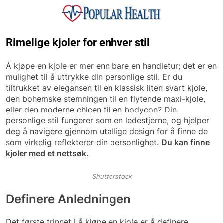
Skip
to
content
Popular Health
Rimelige kjoler for enhver stil
Å kjøpe en kjole er mer enn bare en handletur; det er en
mulighet til å uttrykke din personlige stil. Er du
tiltrukket av elegansen til en klassisk liten svart kjole,
den bohemske stemningen til en flytende maxi-kjole,
eller den moderne chicen til en bodycon? Din
personlige stil fungerer som en ledestjerne, og hjelper
deg å navigere gjennom utallige design for å finne de
som virkelig reflekterer din personlighet.
Du kan finne
kjoler med et nettsøk.
Shutterstock
Definere Anledningen
Det første trinnet i å kjøpe en kjole er å definere