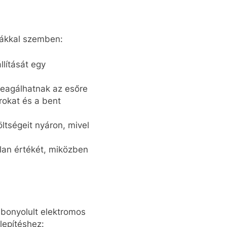
lákkal szemben:
llítását egy
reagálhatnak az esőre
rokat és a bent
ltségeit nyáron, mivel
lan értékét, miközben
 bonyolult elektromos
lepítéshez: