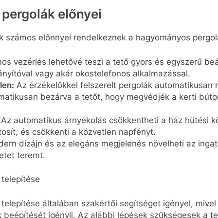
 pergolák előnyei
ák számos előnnyel rendelkeznek a hagyományos pergo
os vezérlés lehetővé teszi a tető gyors és egyszerű beá
nyítóval vagy akár okostelefonos alkalmazással.
len:
Az érzékelőkkel felszerelt pergolák automatikusan 
matikusan bezárva a tetőt, hogy megvédjék a kerti búto
Az automatikus árnyékolás csökkentheti a ház hűtési kö
tosít, és csökkenti a közvetlen napfényt.
ern dizájn és az elegáns megjelenés növelheti az ingat
etet teremt.
telepítése
telepítése általában szakértői segítséget igényel, mivel
beépítését igényli. Az alábbi lépések szükségesek a te