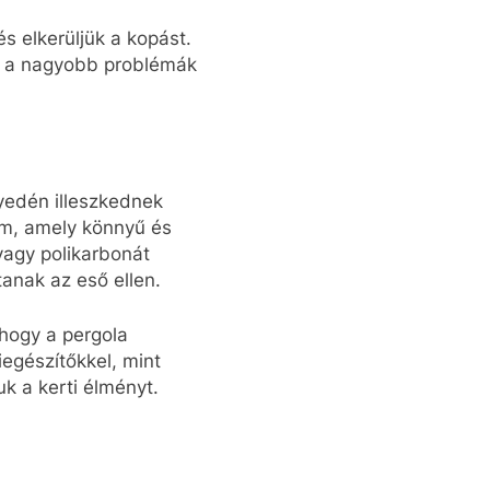
 elkerüljük a kopást.
ük a nagyobb problémák
yedén illeszkednek
um, amely könnyű és
 vagy polikarbonát
anak az eső ellen.
 hogy a pergola
iegészítőkkel, mint
uk a kerti élményt.