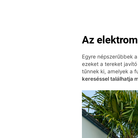
Skip
to
content
Pop
Az elektrom
Egyre népszerűbbek a k
ezeket a tereket javít
tűnnek ki, amelyek a f
kereséssel találhatja 