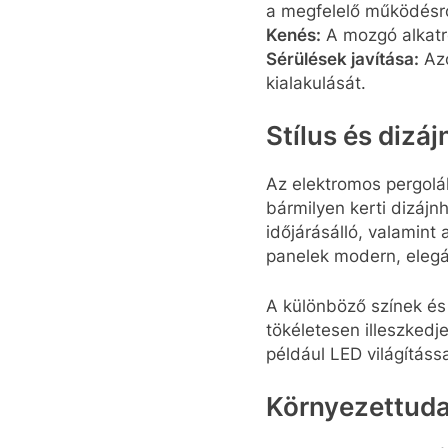
a megfelelő működésrő
Kenés:
A mozgó alkatr
Sérülések javítása:
Azo
kialakulását.
Stílus és dizá
Az elektromos pergolá
bármilyen kerti dizáj
időjárásálló, valamint
panelek modern, elegá
A különböző színek és
tökéletesen illeszkedje
például LED világításs
Környezettud