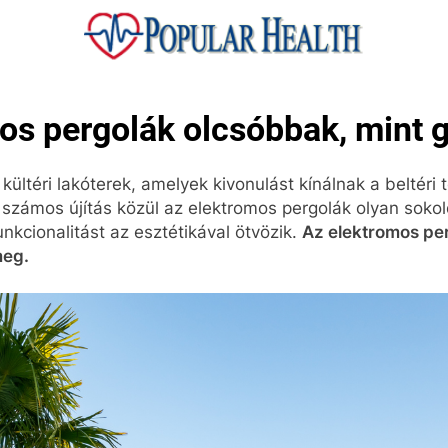
ular Health
os pergolák olcsóbbak, mint 
ültéri lakóterek, amelyek kivonulást kínálnak a beltéri t
ó számos újítás közül az elektromos pergolák olyan soko
unkcionalitást az esztétikával ötvözik.
Az elektromos per
meg.