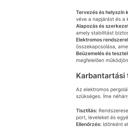
Tervezés és helyszín 
véve a napjárást és a 
Alapozás és szerkezet 
amely stabilitást biztos
Elektromos rendszerek
összekapcsolása, amel
Beüzemelés és tesztel
megfelelően működjön
Karbantartási 
Az elektromos pergolá
szükséges. Íme néhány
Tisztítás:
Rendszeresen 
port, leveleket és eg
Ellenőrzés:
Időnként e