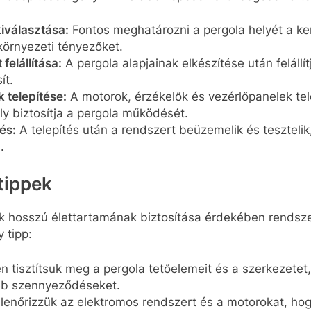
kiválasztása:
Fontos meghatározni a pergola helyét a ke
környezeti tényezőket.
felállítása:
A pergola alapjainak elkészítése után felállí
ít.
 telepítése:
A motorok, érzékelők és vezérlőpanelek tel
y biztosítja a pergola működését.
és:
A telepítés után a rendszert beüzemelik és teszteli
.
tippek
k hosszú élettartamának biztosítása érdekében rendsz
 tipp:
tisztítsuk meg a pergola tetőelemeit és a szerkezetet,
yéb szennyeződéseket.
llenőrizzük az elektromos rendszert és a motorokat, h