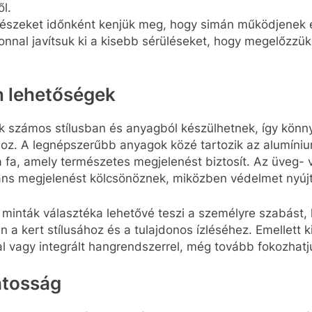
l.
észeket időnként kenjük meg, hogy simán működjenek és
nnal javítsuk ki a kisebb sérüléseket, hogy megelőzz
jn lehetőségek
k számos stílusban és anyagból készülhetnek, így könn
nhoz. A legnépszerűbb anyagok közé tartozik az alumíni
 a fa, amely természetes megjelenést biztosít. Az üveg-
ns megjelenést kölcsönöznek, miközben védelmet nyújt
 minták választéka lehetővé teszi a személyre szabást,
n a kert stílusához és a tulajdonos ízléséhez. Emellett k
al vagy integrált hangrendszerrel, még tovább fokozhatj
atosság