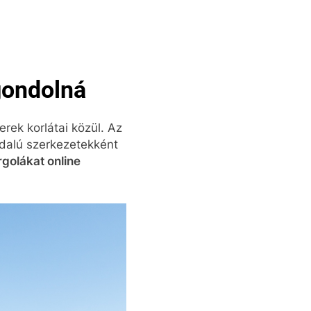
gondolná
erek korlátai közül. Az
ldalú szerkezetekként
golákat online