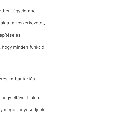
rtben, figyelembe
tják a tartószerkezetet,
epítése és
k, hogy minden funkció
eres karbantartás
 hogy eltávolítsuk a
ogy megbizonyosodjunk