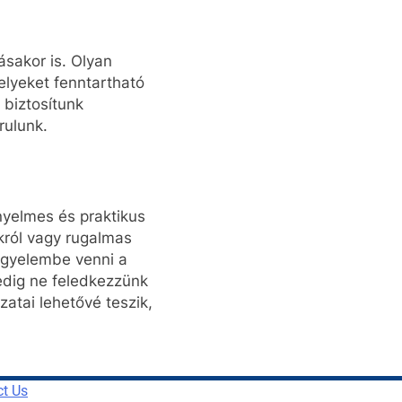
sakor is. Olyan
lyeket fenntartható
 biztosítunk
rulunk.
nyelmes és praktikus
król vagy rugalmas
figyelembe venni a
edig ne feledkezzünk
atai lehetővé teszik,
ct Us