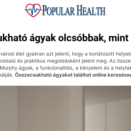
ular Health
kható ágyak olcsóbbak, mint
városi élet gyakran azt jelenti, hogy a korlátozott helyekk
oldalú és praktikus megoldásként jelent meg. Az össz
 Murphy ágyak, a funkcionalitás, a kényelem és a helyt
nálják.
Összecsukható ágyakat találhat online keresésse