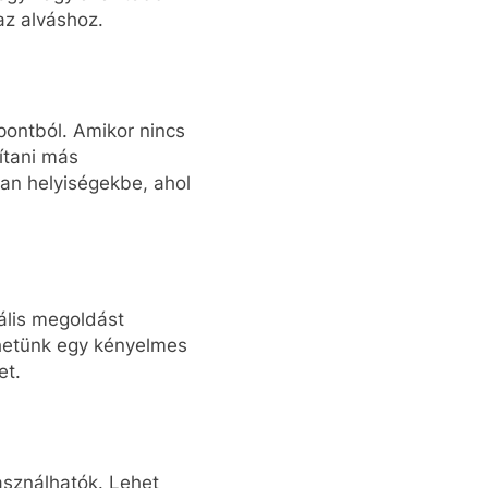
az alváshoz.
pontból. Amikor nincs
ítani más
an helyiségekbe, ahol
ális megoldást
thetünk egy kényelmes
et.
asználhatók. Lehet