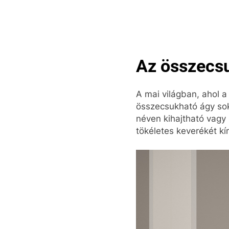
Skip
to
content
Pop
Az összecsu
A mai világban, ahol a 
összecsukható ágy sok
néven kihajtható vagy
tökéletes keverékét kí