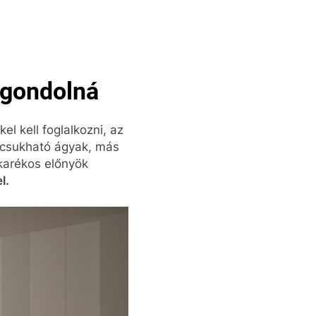
 gondolná
el kell foglalkozni, az
ecsukható ágyak, más
akarékos előnyök
l.