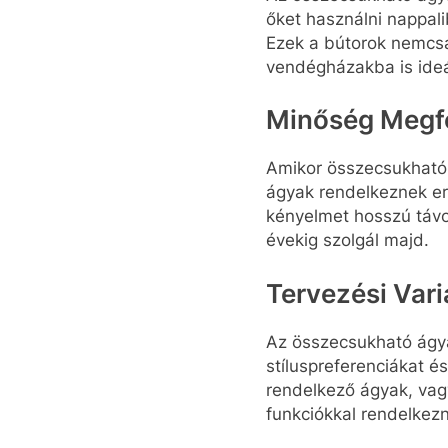
őket használni nappali
Ezek a bútorok nemcs
vendégházakba is ideá
Minőség Megfo
Amikor összecsukható 
ágyak rendelkeznek er
kényelmet hosszú távo
évekig szolgál majd.
Tervezési Vari
Az összecsukható ágya
stíluspreferenciákat é
rendelkező ágyak, vagy
funkciókkal rendelkez