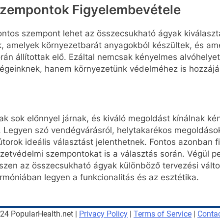
Szempontok Figyelembevétele
ntos szempont lehet az összecsukható ágyak kiválasztá
, amelyek környezetbarát anyagokból készültek, és ame
rán állítottak elő. Ezáltal nemcsak kényelmes alvóhelyet
geinknek, hanem környezetünk védelméhez is hozzájá
k sok előnnyel járnak, és kiváló megoldást kínálnak ké
. Legyen szó vendégvárásról, helytakarékos megoldáso
útorok ideális választást jelenthetnek. Fontos azonban 
zetvédelmi szempontokat is a választás során. Végül p
iszen az összecsukható ágyak különböző tervezési változ
móniában legyen a funkcionalitás és az esztétika.
4 PopularHealth.net |
Privacy Policy
|
Terms of Service
|
Conta