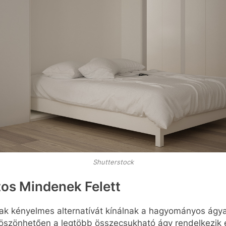
Shutterstock
os Mindenek Felett
k kényelmes alternatívát kínálnak a hagyományos ágy
öszönhetően a legtöbb összecsukható ágy rendelkezik 