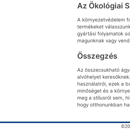
Az Ökológiai 
A környezetvédelem fo
termékeket válasszunk
gyártási folyamatok so
magunknak vagy vendé
Összegzés
Az összecsukható ágya
alvóhelyet keresőknek
használatról, ezek a b
minőséget és a környe
meg a stílusról sem, h
hogy otthonunkban har
©202