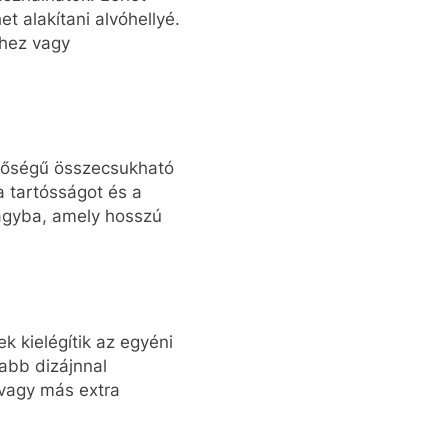
t alakítani alvóhellyé.
shez vagy
inőségű összecsukható
a tartósságot és a
ágyba, amely hosszú
 kielégítik az egyéni
tabb dizájnnal
 vagy más extra