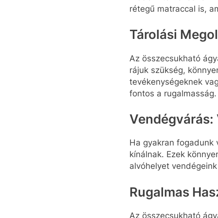
rétegű matraccal is, a
Tárolási Mego
Az összecsukható ágya
rájuk szükség, könnye
tevékenységeknek vagy
fontos a rugalmasság.
Vendégvárás:
Ha gyakran fogadunk 
kínálnak. Ezek könnye
alvóhelyet vendégeink 
Rugalmas Hasz
Az összecsukható ágya