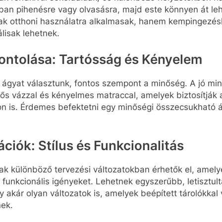
ban pihenésre vagy olvasásra, majd este könnyen át lehe
ak otthoni használatra alkalmasak, hanem kempingezé
lisak lehetnek.
ntolása: Tartósság és Kényelem
ágyat választunk, fontos szempont a minőség. A jó m
ős vázzal és kényelmes matraccal, amelyek biztosítják 
n is. Érdemes befektetni egy minőségi összecsukható 
ációk: Stílus és Funkcionalitás
k különböző tervezési változatokban érhetők el, amelyek
s funkcionális igényeket. Lehetnek egyszerűbb, letisztul
 akár olyan változatok is, amelyek beépített tárolókkal
nek.