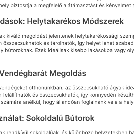
mely biztosítja a megfelelő alátámasztást és kényelmet 
ldások: Helytakarékos Módszerek
k kiváló megoldást jelentenek helytakarékossági szem
n összecsukhatók és tárolhatók, így helyet lehet szabad
 bútoroknak. Ezek ideálisak kisebb lakásokba vagy oly
 Vendégbarát Megoldás
vendégeket otthonunkban, az összecsukható ágyak ide
n felállíthatók és összecsukhatók, így könnyedén készí
számára anélkül, hogy állandóan foglalnánk vele a hely
nálat: Sokoldalú Bútorok
k rendkívül sokoldalúak, és különböző helyzetekben h