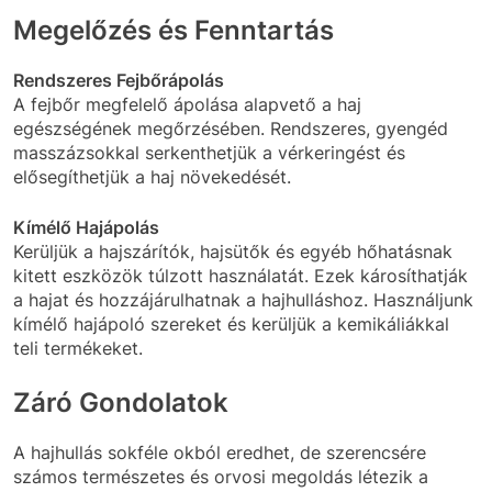
Megelőzés és Fenntartás
Rendszeres Fejbőrápolás
A fejbőr megfelelő ápolása alapvető a haj
egészségének megőrzésében. Rendszeres, gyengéd
masszázsokkal serkenthetjük a vérkeringést és
elősegíthetjük a haj növekedését.
Kímélő Hajápolás
Kerüljük a hajszárítók, hajsütők és egyéb hőhatásnak
kitett eszközök túlzott használatát. Ezek károsíthatják
a hajat és hozzájárulhatnak a hajhulláshoz. Használjunk
kímélő hajápoló szereket és kerüljük a kemikáliákkal
teli termékeket.
Záró Gondolatok
A hajhullás sokféle okból eredhet, de szerencsére
számos természetes és orvosi megoldás létezik a