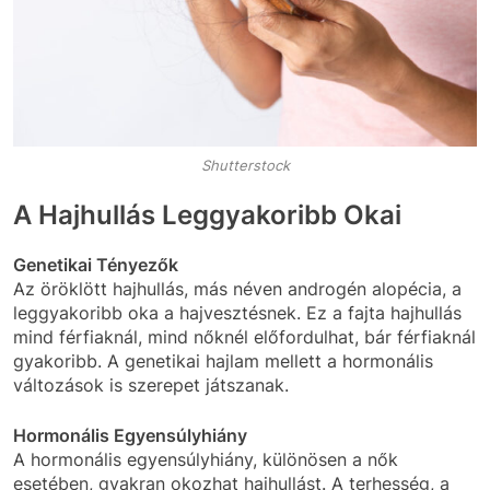
Shutterstock
A Hajhullás Leggyakoribb Okai
Genetikai Tényezők
Az öröklött hajhullás, más néven androgén alopécia, a
leggyakoribb oka a hajvesztésnek. Ez a fajta hajhullás
mind férfiaknál, mind nőknél előfordulhat, bár férfiaknál
gyakoribb. A genetikai hajlam mellett a hormonális
változások is szerepet játszanak.
Hormonális Egyensúlyhiány
A hormonális egyensúlyhiány, különösen a nők
esetében, gyakran okozhat hajhullást. A terhesség, a