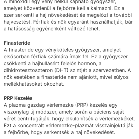
A minoxidil egy vény nélkül kapható gyógyszer,
amelyet közvetlenül a fejbőrre kell alkalmazni. Ez a
szer serkenti a haj növekedését és megelőzi a további
hajvesztést. Férfiak és nők egyaránt használhatják, bár
a hatásosság egyénenként változó lehet.
Finasteride
A finasteride egy vényköteles gyógyszer, amelyet
elsősorban férfiak számára írnak fel. Ez a gyógyszer
csökkenti a hajhullásért felelős hormon, a
dihidrotesztoszteron (DHT) szintjét a szervezetben. A
nők esetében a finasteride nem ajánlott, mivel súlyos
mellékhatásokat okozhat.
PRP Kezelés
A plazma gazdag vérlemezke (PRP) kezelés egy
viszonylag új módszer, amely során a páciens saját
vérét centrifugálják, hogy elkülönítsék a vérlemezkéket.
Ezt a koncentrált vérlemezke-plazmát visszainjektálják
a fejbőrbe, hogy serkentsék a haj növekedését.