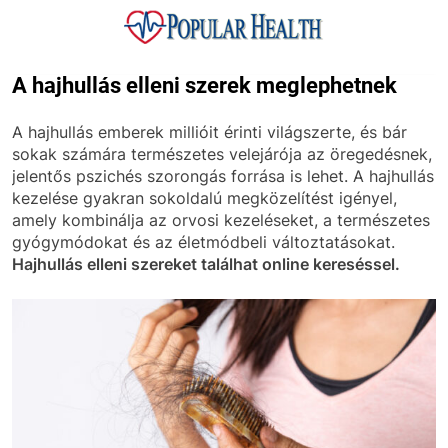
Skip
to
content
Popular Health
A hajhullás elleni szerek meglephetnek
A hajhullás emberek millióit érinti világszerte, és bár
sokak számára természetes velejárója az öregedésnek,
jelentős pszichés szorongás forrása is lehet. A hajhullás
kezelése gyakran sokoldalú megközelítést igényel,
amely kombinálja az orvosi kezeléseket, a természetes
gyógymódokat és az életmódbeli változtatásokat.
Hajhullás elleni szereket találhat online kereséssel.