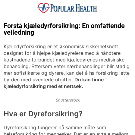
Skip
to
content
Popular Health
Forstå kjæledyrforsikring: En omfattende
veiledning
Kjæledyrforsikring er et økonomisk sikkerhetsnett
designet for å hjelpe kjæledyreiere med å håndtere
kostnadene forbundet med kjæledyrenes medisinske
behandling. Ettersom veterinærbehandlinger blir stadig
mer sofistikerte og dyrere, kan det å ha forsikring lette
byrden med uventede utgifter.
Du kan finne
kjæledyrforsikring med et nettsøk.
Shutterstock
Hva er Dyreforsikring?
Dyreforsikring fungerer på samme måte som
helseforsikring for mennesker. Det er en avtale mellom