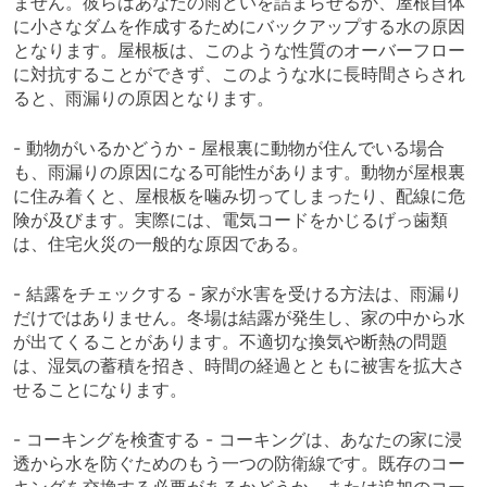
ません。彼らはあなたの雨どいを詰まらせるか、屋根自体
に小さなダムを作成するためにバックアップする水の原因
となります。屋根板は、このような性質のオーバーフロー
に対抗することができず、このような水に長時間さらされ
ると、雨漏りの原因となります。
- 動物がいるかどうか - 屋根裏に動物が住んでいる場合
も、雨漏りの原因になる可能性があります。動物が屋根裏
に住み着くと、屋根板を噛み切ってしまったり、配線に危
険が及びます。実際には、電気コードをかじるげっ歯類
は、住宅火災の一般的な原因である。
- 結露をチェックする - 家が水害を受ける方法は、雨漏り
だけではありません。冬場は結露が発生し、家の中から水
が出てくることがあります。不適切な換気や断熱の問題
は、湿気の蓄積を招き、時間の経過とともに被害を拡大さ
せることになります。
- コーキングを検査する - コーキングは、あなたの家に浸
透から水を防ぐためのもう一つの防衛線です。既存のコー