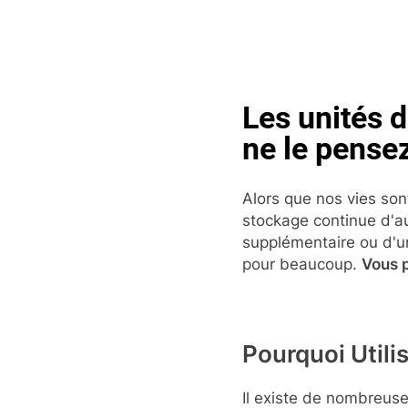
Skip
to
content
Pop
Les unités 
ne le pense
Alors que nos vies so
stockage continue d'a
supplémentaire ou d'un
pour beaucoup.
Vous p
Pourquoi Util
Il existe de nombreuse