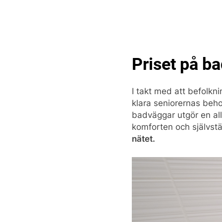
Skip
to
content
Pop
Priset på ba
I takt med att befolknin
klara seniorernas beh
badväggar utgör en all
komforten och självst
nätet.