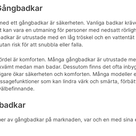
 Gångbadkar
med ett gångbadkar är säkerheten. Vanliga badkar kräver
et kan vara en utmaning för personer med nedsatt rörligh
kar är utrustade med en låg tröskel och en vattentät d
utan risk för att snubbla eller falla.
rdel är komforten. Många gångbadkar är utrustade med s
 bekvämt medan man badar. Dessutom finns det ofta inb
rligare ökar säkerheten och komforten. Många modeller 
ssagefunktioner som kan lindra värk och smärta, förbätt
 välbefinnande.
gbadkar
typer av gångbadkar på marknaden, var och en med sina 