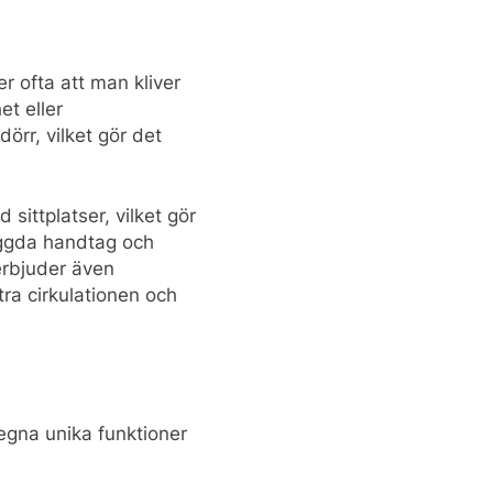
 ofta att man kliver
et eller
örr, vilket gör det
ittplatser, vilket gör
yggda handtag och
erbjuder även
ra cirkulationen och
egna unika funktioner