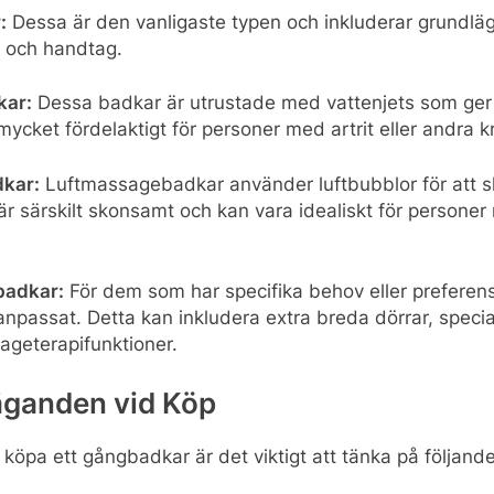
:
Dessa är den vanligaste typen och inkluderar grundl
ts och handtag.
kar:
Dessa badkar är utrustade med vattenjets som ge
 mycket fördelaktigt för personer med artrit eller andra k
kar:
Luftmassagebadkar använder luftbubblor för att s
r särskilt skonsamt och kan vara idealiskt för personer
badkar:
För dem som har specifika behov eller preferens
anpassat. Detta kan inkludera extra breda dörrar, specia
ageterapifunktioner.
äganden vid Köp
köpa ett gångbadkar är det viktigt att tänka på följande