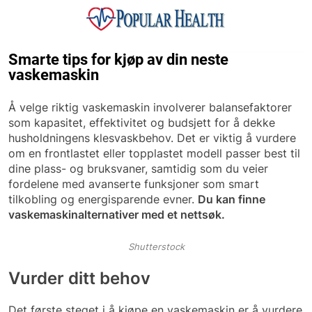
Skip
to
content
Popular Health
Smarte tips for kjøp av din neste
vaskemaskin
Å velge riktig vaskemaskin involverer balansefaktorer
som kapasitet, effektivitet og budsjett for å dekke
husholdningens klesvaskbehov. Det er viktig å vurdere
om en frontlastet eller topplastet modell passer best til
dine plass- og bruksvaner, samtidig som du veier
fordelene med avanserte funksjoner som smart
tilkobling og energisparende evner.
Du kan finne
vaskemaskinalternativer med et nettsøk.
Shutterstock
Vurder ditt behov
Det første steget i å kjøpe en vaskemaskin er å vurdere